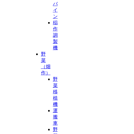
バ
イ
ン
稲
作
調
製
機
野
菜
（畑
作）
野
菜
移
植
機
運
搬
車
野