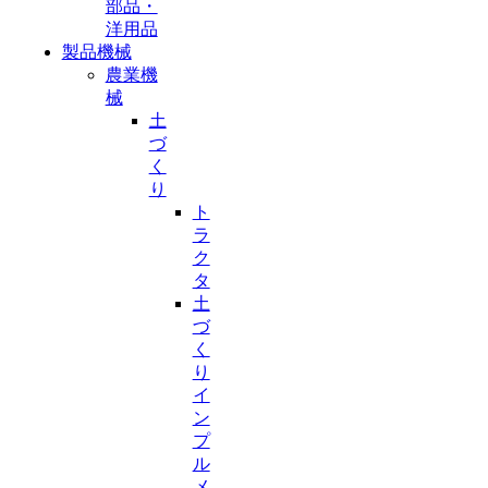
部品・
洋用品
製品機械
農業機
械
土
づ
く
り
ト
ラ
ク
タ
土
づ
く
り
イ
ン
プ
ル
メ