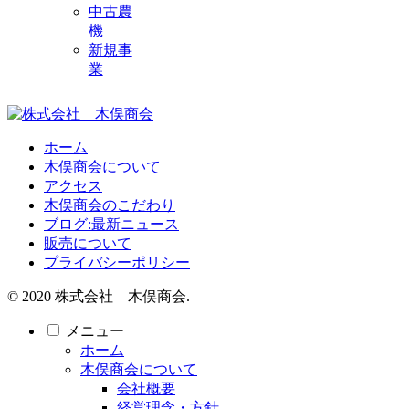
中古農
機
新規事
業
ホーム
木俣商会について
アクセス
木俣商会のこだわり
ブログ:最新ニュース
販売について
プライバシーポリシー
© 2020 株式会社 木俣商会.
メニュー
ホーム
木俣商会について
会社概要
経営理念・方針