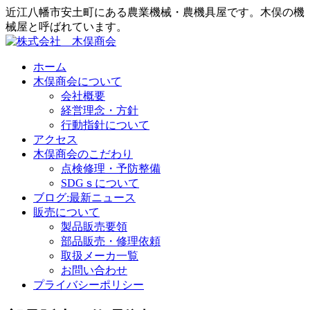
近江八幡市安土町にある農業機械・農機具屋です。木俣の機
械屋と呼ばれています。
ホーム
木俣商会について
会社概要
経営理念・方針
行動指針について
アクセス
木俣商会のこだわり
点検修理・予防整備
SDGｓについて
ブログ:最新ニュース
販売について
製品販売要領
部品販売・修理依頼
取扱メーカ一覧
お問い合わせ
プライバシーポリシー