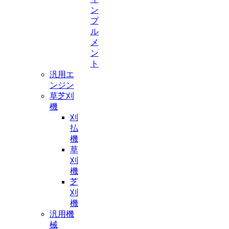
ン
プ
ル
メ
ン
ト
汎用エ
ンジン
草芝刈
機
刈
払
機
草
刈
機
芝
刈
機
汎用機
械