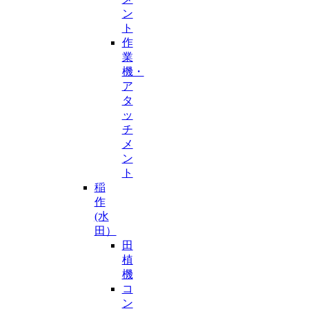
ン
ト
作
業
機・
ア
タ
ッ
チ
メ
ン
ト
稲
作
(水
田）
田
植
機
コ
ン