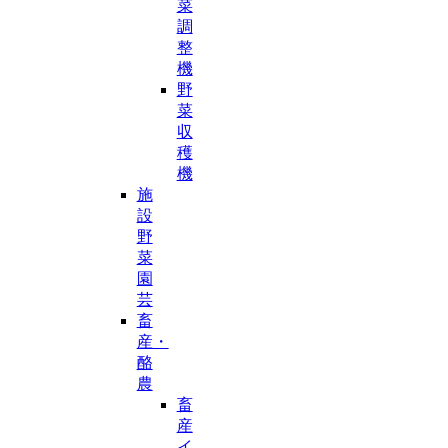
菜
調
整
機
野
菜
収
穫
機
施
設
野
菜
園
芸
畜
産・
酪
農
畜
産
イ