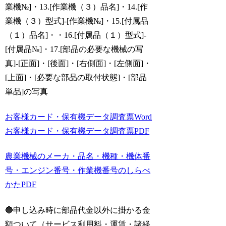
業機№]・13.[作業機（３）品名]・14.[作
業機（３）型式]-[作業機№]・15.[付属品
（１）品名]・・16.[付属品（１）型式]-
[付属品№]・17.[部品の必要な機械の写
真]-[正面]・[後面]・[右側面]・[左側面]・
[上面]・[必要な部品の取付状態]・[部品
単品]の写真
お客様カード・保有機データ調査票Word
お客様カード・保有機データ調査票PDF
農業機械のメーカ・品名・機種・機体番
号・エンジン番号・作業機番号のしらべ
かた
PDF
🔵申し込み時に部品代金以外に掛かる金
額ついて（サービス利用料・運賃・諸経