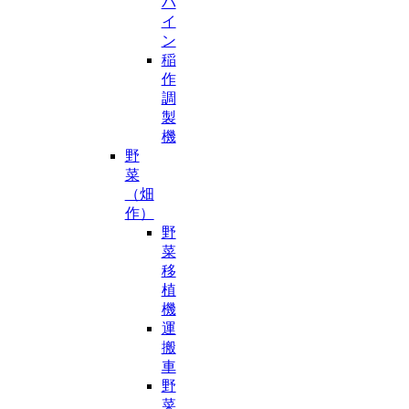
バ
イ
ン
稲
作
調
製
機
野
菜
（畑
作）
野
菜
移
植
機
運
搬
車
野
菜