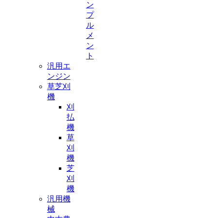
ン
プ
ル
メ
ン
ト
汎用エ
ンジン
草芝刈
機
刈
払
機
草
刈
機
芝
刈
機
汎用機
械