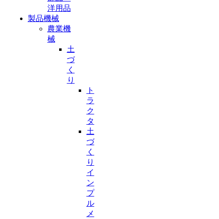
洋用品
製品機械
農業機
械
土
づ
く
り
ト
ラ
ク
タ
土
づ
く
り
イ
ン
プ
ル
メ