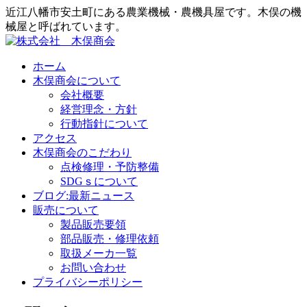
近江八幡市安土町にある農業機械・農機具屋です。木俣の機
械屋と呼ばれています。
ホーム
木俣商会について
会社概要
経営理念・方針
行動指針について
アクセス
木俣商会のこだわり
点検修理・予防整備
SDGｓについて
ブログ:最新ニュース
販売について
製品販売要領
部品販売・修理依頼
取扱メーカ一覧
お問い合わせ
プライバシーポリシー