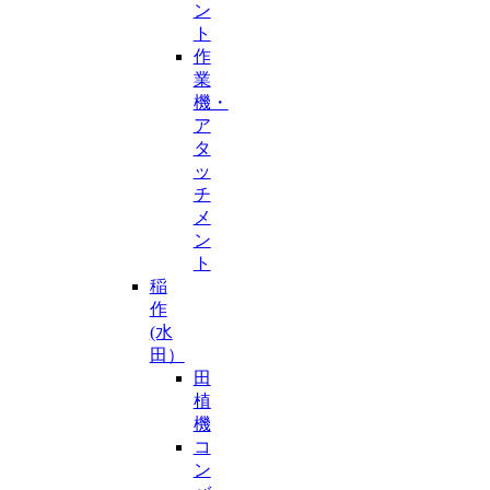
ン
ト
作
業
機・
ア
タ
ッ
チ
メ
ン
ト
稲
作
(水
田）
田
植
機
コ
ン