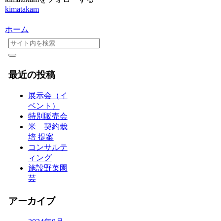
kimatakam
ホーム
最近の投稿
展示会（イ
ベント）
特別販売会
米 契約栽
培 提案
コンサルテ
ィング
施設野菜園
芸
アーカイブ