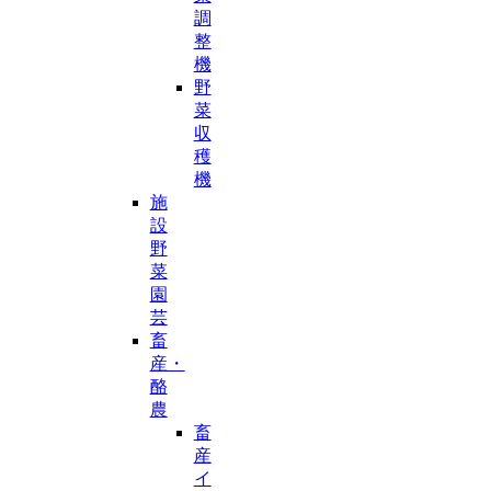
調
整
機
野
菜
収
穫
機
施
設
野
菜
園
芸
畜
産・
酪
農
畜
産
イ