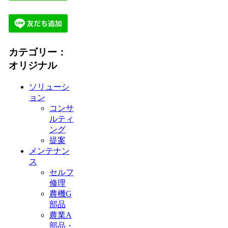
カテゴリー：
オリジナル
ソリューシ
ョン
コンサ
ルティ
ング
提案
メンテナン
ス
セルフ
修理
農機G
部品
農業A
部品・