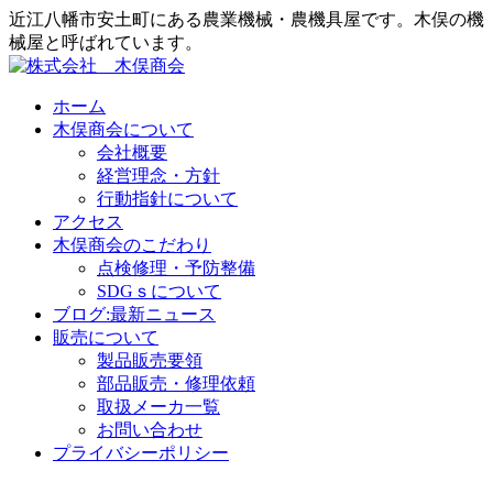
近江八幡市安土町にある農業機械・農機具屋です。木俣の機
械屋と呼ばれています。
ホーム
木俣商会について
会社概要
経営理念・方針
行動指針について
アクセス
木俣商会のこだわり
点検修理・予防整備
SDGｓについて
ブログ:最新ニュース
販売について
製品販売要領
部品販売・修理依頼
取扱メーカ一覧
お問い合わせ
プライバシーポリシー