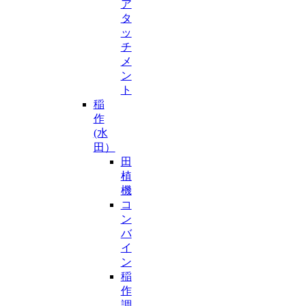
ア
タ
ッ
チ
メ
ン
ト
稲
作
(水
田）
田
植
機
コ
ン
バ
イ
ン
稲
作
調