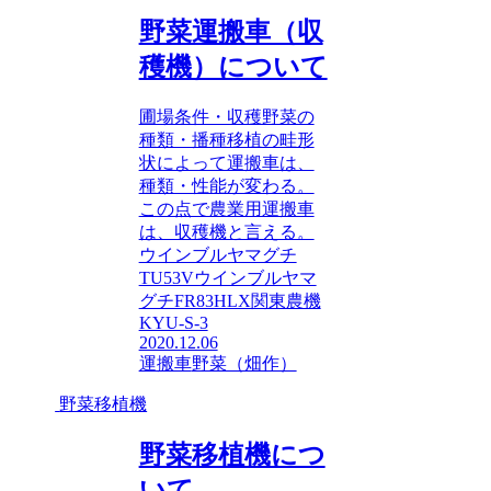
野菜運搬車（収
穫機）について
圃場条件・収穫野菜の
種類・播種移植の畦形
状によって運搬車は、
種類・性能が変わる。
この点で農業用運搬車
は、収穫機と言える。
ウインブルヤマグチ
TU53Vウインブルヤマ
グチFR83HLX関東農機
KYU-S-3
2020.12.06
運搬車
野菜（畑作）
野菜移植機
野菜移植機につ
いて