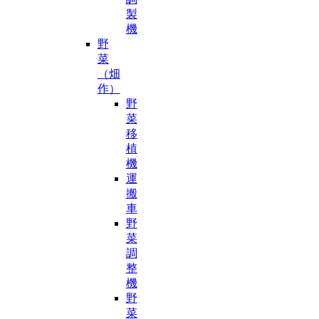
製
機
野
菜
（畑
作）
野
菜
移
植
機
運
搬
車
野
菜
調
整
機
野
菜