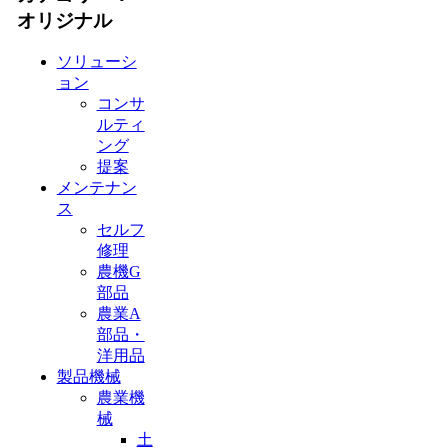
オリジナル
ソリューシ
ョン
コンサ
ルティ
ング
提案
メンテナン
ス
セルフ
修理
農機G
部品
農業A
部品・
洋用品
製品機械
農業機
械
土