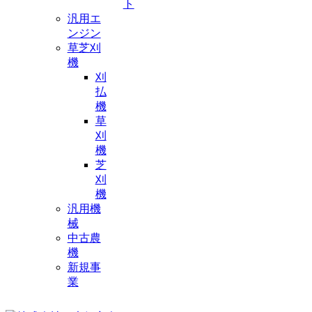
ト
汎用エ
ンジン
草芝刈
機
刈
払
機
草
刈
機
芝
刈
機
汎用機
械
中古農
機
新規事
業