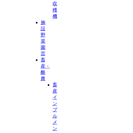
収
穫
機
施
設
野
菜
園
芸
畜
産・
酪
農
畜
産
イ
ン
プ
ル
メ
ン