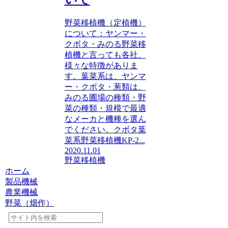
野菜移植機（定植機）
について：ヤンマー・
クボタ・みのる野菜移
植機と言っても各社、
様々な特徴がありま
す。葉菜系は、ヤンマ
ー・クボタ・葱類は、
みのる圃場の種類・野
菜の種類・規模で最適
なメーカと機種を選ん
でください。クボタ葉
菜系野菜移植機KP-2...
2020.11.01
野菜移植機
ホーム
製品機械
農業機械
野菜（畑作）