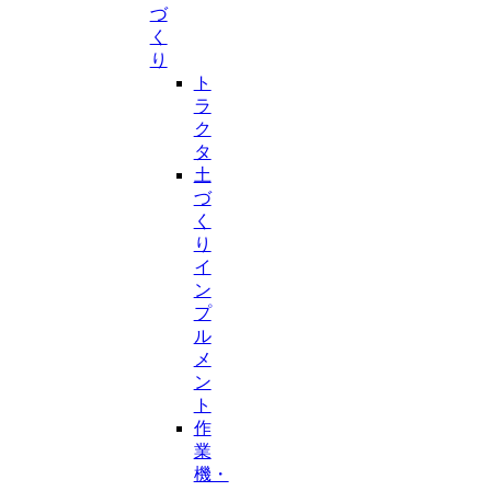
づ
く
り
ト
ラ
ク
タ
土
づ
く
り
イ
ン
プ
ル
メ
ン
ト
作
業
機・