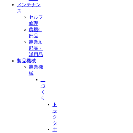
メンテナン
ス
セルフ
修理
農機G
部品
農業A
部品・
洋用品
製品機械
農業機
械
土
づ
く
り
ト
ラ
ク
タ
土