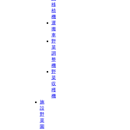
移
植
機
運
搬
車
野
菜
調
整
機
野
菜
収
穫
機
施
設
野
菜
園