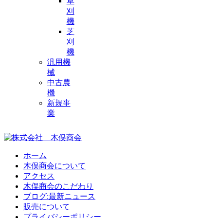
草
刈
機
芝
刈
機
汎用機
械
中古農
機
新規事
業
ホーム
木俣商会について
アクセス
木俣商会のこだわり
ブログ:最新ニュース
販売について
プライバシーポリシー