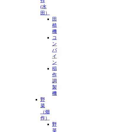
作
(水
田）
田
植
機
コ
ン
バ
イ
ン
稲
作
調
製
機
野
菜
（畑
作）
野
菜