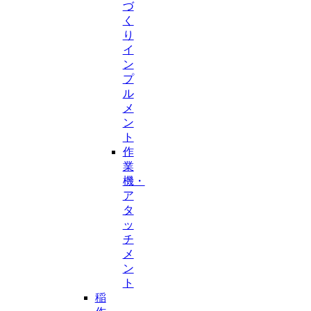
づ
く
り
イ
ン
プ
ル
メ
ン
ト
作
業
機・
ア
タ
ッ
チ
メ
ン
ト
稲