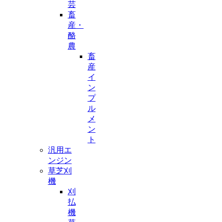
芸
畜
産・
酪
農
畜
産
イ
ン
プ
ル
メ
ン
ト
汎用エ
ンジン
草芝刈
機
刈
払
機