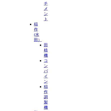
チ
メ
ン
ト
稲
作
(水
田）
田
植
機
コ
ン
バ
イ
ン
稲
作
調
製
機