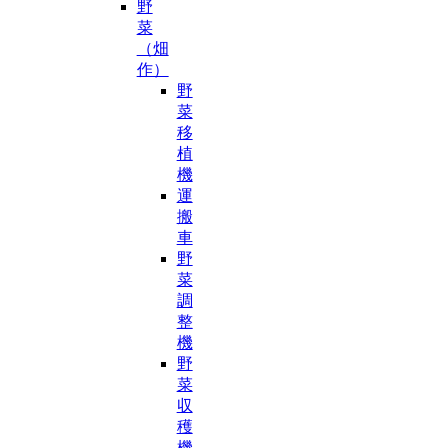
野
菜
（畑
作）
野
菜
移
植
機
運
搬
車
野
菜
調
整
機
野
菜
収
穫
機