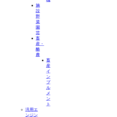
施
設
野
菜
園
芸
畜
産・
酪
農
畜
産
イ
ン
プ
ル
メ
ン
ト
汎用エ
ンジン