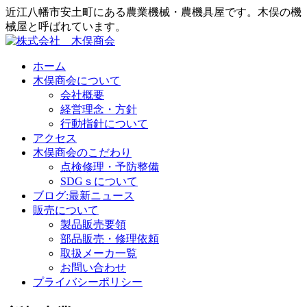
近江八幡市安土町にある農業機械・農機具屋です。木俣の機
械屋と呼ばれています。
ホーム
木俣商会について
会社概要
経営理念・方針
行動指針について
アクセス
木俣商会のこだわり
点検修理・予防整備
SDGｓについて
ブログ:最新ニュース
販売について
製品販売要領
部品販売・修理依頼
取扱メーカ一覧
お問い合わせ
プライバシーポリシー