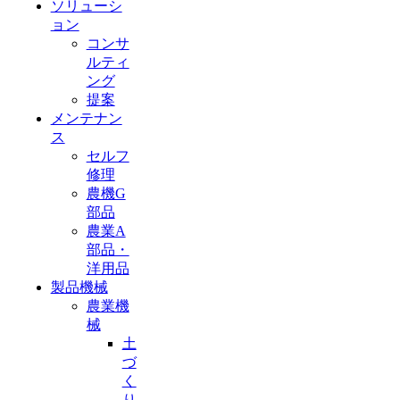
ソリューシ
ョン
コンサ
ルティ
ング
提案
メンテナン
ス
セルフ
修理
農機G
部品
農業A
部品・
洋用品
製品機械
農業機
械
土
づ
く
り