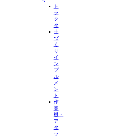
ト
ラ
ク
タ
土
づ
く
り
イ
ン
プ
ル
メ
ン
ト
作
業
機・
ア
タ
ッ