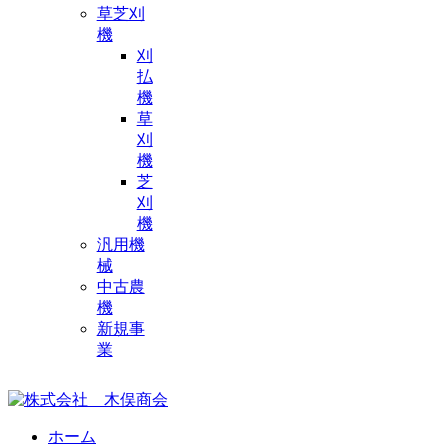
草芝刈
機
刈
払
機
草
刈
機
芝
刈
機
汎用機
械
中古農
機
新規事
業
ホーム