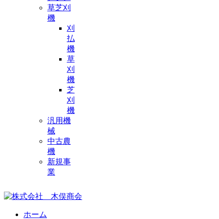
草芝刈
機
刈
払
機
草
刈
機
芝
刈
機
汎用機
械
中古農
機
新規事
業
ホーム