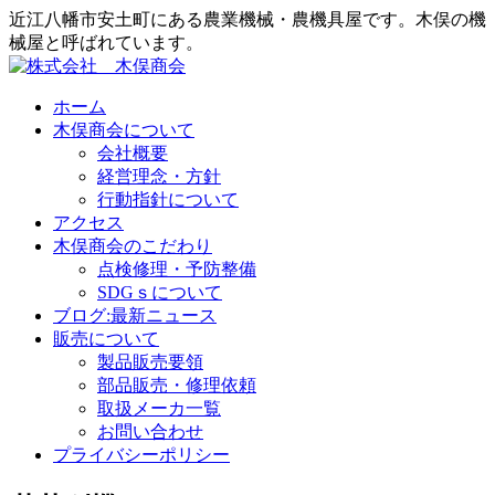
近江八幡市安土町にある農業機械・農機具屋です。木俣の機
械屋と呼ばれています。
ホーム
木俣商会について
会社概要
経営理念・方針
行動指針について
アクセス
木俣商会のこだわり
点検修理・予防整備
SDGｓについて
ブログ:最新ニュース
販売について
製品販売要領
部品販売・修理依頼
取扱メーカ一覧
お問い合わせ
プライバシーポリシー