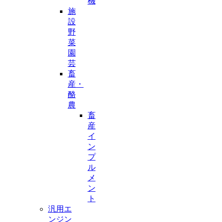
機
施
設
野
菜
園
芸
畜
産・
酪
農
畜
産
イ
ン
プ
ル
メ
ン
ト
汎用エ
ンジン