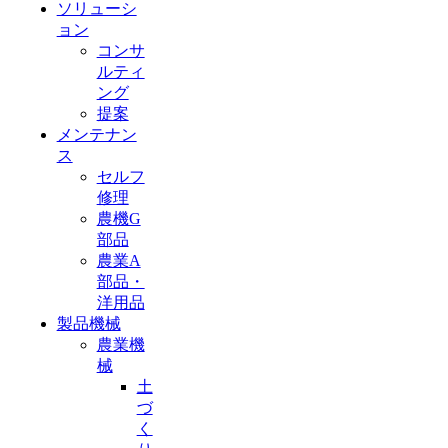
ソリューシ
ョン
コンサ
ルティ
ング
提案
メンテナン
ス
セルフ
修理
農機G
部品
農業A
部品・
洋用品
製品機械
農業機
械
土
づ
く