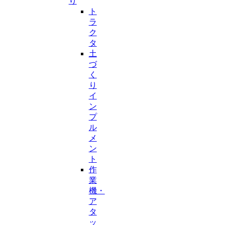
り
ト
ラ
ク
タ
土
づ
く
り
イ
ン
プ
ル
メ
ン
ト
作
業
機・
ア
タ
ッ