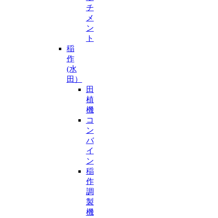
チ
メ
ン
ト
稲
作
(水
田）
田
植
機
コ
ン
バ
イ
ン
稲
作
調
製
機