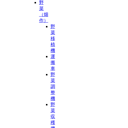
野
菜
（畑
作）
野
菜
移
植
機
運
搬
車
野
菜
調
整
機
野
菜
収
穫